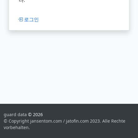
다.
로그인
guard data
© 2026
© Copyright jansentom.com / jatofin.com 2023. Alle Rechte
vorbehalten.