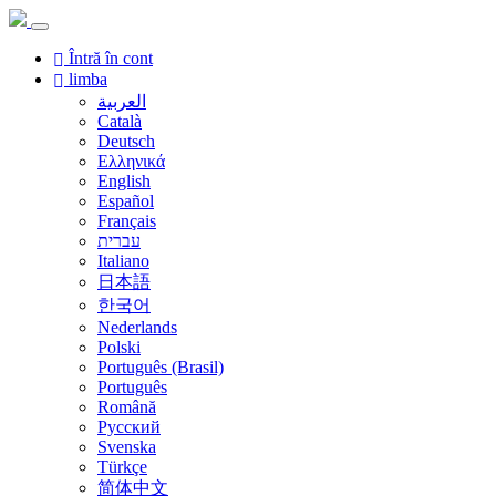
Întră în cont
limba
العربية
Català
Deutsch
Ελληνικά
English
Español
Français
עברית
Italiano
日本語
한국어
Nederlands
Polski
Português (Brasil)
Português
Română
Русский
Svenska
Türkçe
简体中文