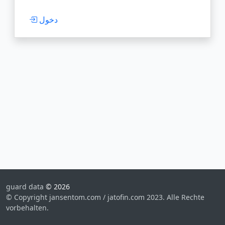
دخول
guard data
© 2026
© Copyright jansentom.com / jatofin.com 2023. Alle Rechte
vorbehalten.