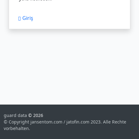
Giriş
guard data
© 2026
© Copyright jansentom.com / jatofin.com 2023. Alle Rechte
vorbehalten.